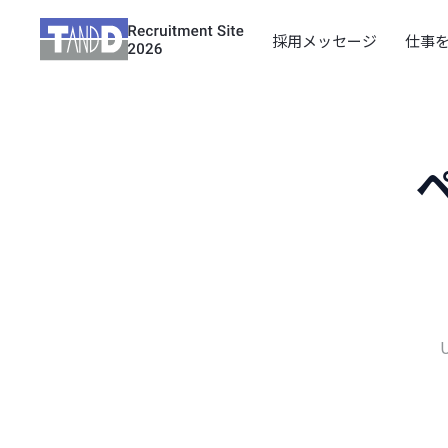
Recruitment Site 2026
採用メッセージ
仕事
イバシー設定
ェブサイトでは、サイトの利便性や
スの向上を目的に、cookieを使用
おります。このまま当ウェブサイト
用になる場合、cookieの使用に同
ただいたものとみなされます。
kieに関する詳細や設定については
人情報保護方針
」をご覧ください。
必須項目
アクセス解析