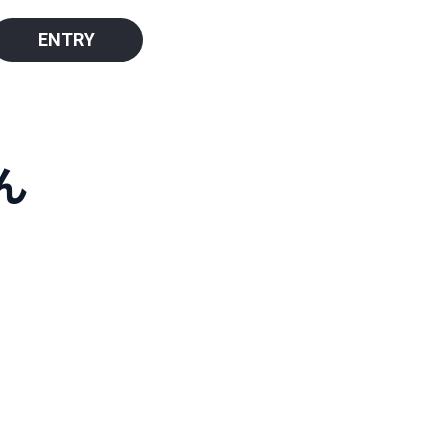
ENTRY
ん
。